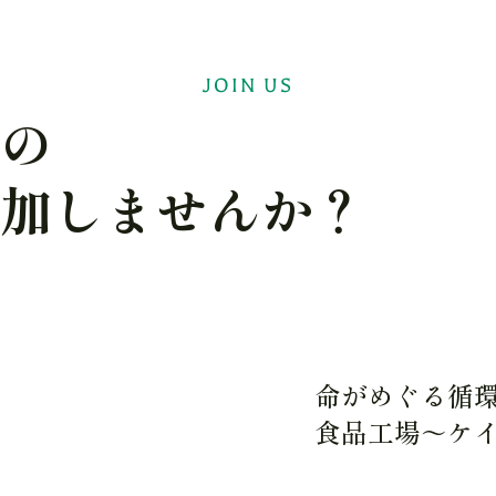
JOIN US
スの
参加しませんか？
命がめぐる循
食品工場～ケ