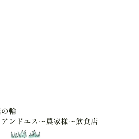
環の輪
イアンドエス～農家様～飲食店